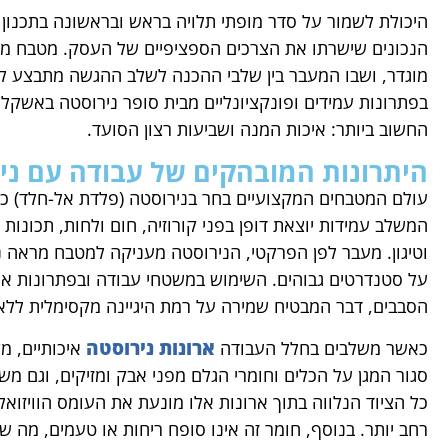
היכולת לשמור על סדר מופתי תלויה בראש ובראשונה בתכנו
הנכונים שישרתו את הצרכים הספציפיים של העסק. מטבח מאו
מוגדר, ושבו המעבר בין שלבי ההכנה לשלב ההגשה מתבצע לל
בפתרונות עמידים ופונקציונליים מבית סופר נירוסטה באשקלון
החשוב ביותר: איכות המנה ושביעות רצון הסועד.
היתרונות המובהקים של עבודה עם ני
עולם המטבחים המקצועיים בחר בנירוסטה (פלדת אל-חלד) כחו
המשלב עמידות יוצאת דופן בפני קורוזיה, חום ולחות, תכונות
וטיגון. מעבר לפן הפרקטי, הנירוסטה מעניקה למטבח מראה נ
על סטנדרטים גבוהים. השימוש במשטחי עבודה ובפתרונות אחסו
הסבבים, דבר המבטיח שמירה על רמת היגיינה מקסימלית ללא
ארונות נירוסטה
כאשר משלבים בחלל העבודה
איכותיים, 
סגור המגן על הכלים וחומרי הגלם מפני אבק ומזיקים, וגם מש
כל הציוד הנלווה בתוך ארונות אלו מונעת את העומס הוויזו
רחב יותר. בנוסף, חומר זה אינו סופח ריחות או טעמים, מה 