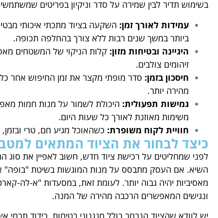
בשימוש תדיר לבין שמירה על סדר וניקיון בפריטים שמשתמשי
עמידות לאורך זמן:
השקעה בציוד מתכתי איכותי מבטי
ביותר במשך שנים רבות ללא צורך בהחלפה תכופה.
היגיינה ובטיחות מזון:
קלות הניקוי של המשטחים מאפש
זיהומים צולבים.
חיסכון בזמן:
סדר מופתי מקצר את זמן החיפוש אחר כלי
מהירה יותר.
גמישות תפעולית:
היכולת לשמור על מנות חמות מאפשר
משימות מאוזנת לאורך כל שעות היום.
חוויית לקוח משופרת:
כשהאוכל מגיע חם, טרי ובזמן, ה
כיצד לבחור את הציוד המתאים למטב
לפני שמחליטים על רכישת ציוד חדש, חשוב לאפיין את סוג 
השיא. אם העסק מתבסס על מנות המוגשות בשיטת "בופה" או ב
מאסיביות יהיה גבוה יותר. לעומת זאת, במסעדות "א-לה-קאר
ונגישים המאפשרים הרכבה מהירה של המנה.
יש לוודא שהציוד הנבחר כולל מנגנוני בטיחות, בידוד תרמי איכ