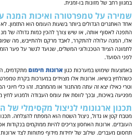
במגוון רחב של מזונות בו-זמנית.
שמירה על טמפרטורה ואיכות המנה ע
אחד האתגרים הגדולים ביותר בשעות העומס הוא התזמון. ל
התפנה לאסוף אותה, או שיש צורך להכין כמות גדולה של מנ
אלו, המנה עלולה להתקרר, לאבד מרקם ולהתייבש, מה שפוגע
לתמונה הציוד הטכנולוגי המשלים, שנועד לגשר על פער הזמן
לפני הסועד.
ארונות חימום
באמצעות שימוש במערכות כגון
מתקדמים, המ
כשהלחץ בשיאו. ארונות אלו מצוידים במערכות בקרת טמפרטו
וטרי כאילו יצא זה עתה מהתנור או מהמחבת. זהו כלי חיוני 
מפגיעה באיכות, ובכך לווסת את עומס העבודה ולמנוע לחץ מ
תכנון ארגונומי לניצול מקסימלי של 
מטבח קטן או גדול, ניצול השטח הוא המפתח להצלחה. תכנו
העובדים. ארונות האחסון צריכים להיות ממוקמים בנקודות א
תחסום מעברים. שילוב של יחידות מידוף פתוחות לצד ארונות סג