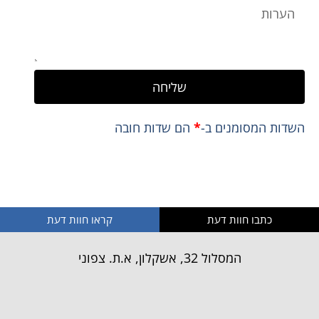
שליחה
השדות המסומנים ב-
*
הם שדות חובה
** לא נשתמש או נעביר את המידע האישי שלך
כתבו חוות דעת
קראו חוות דעת
המסלול 32, אשקלון, א.ת. צפוני