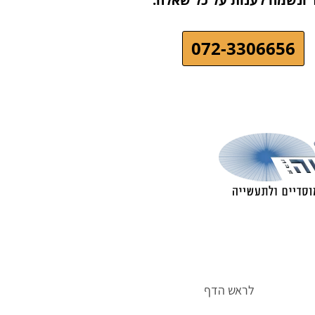
ר ונשמח לענות על כל שאלה.
072-3306656
לראש הדף